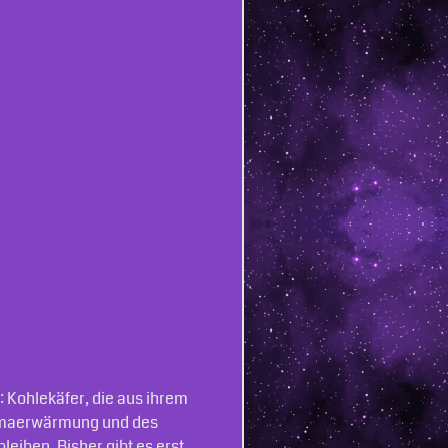
 Kohlekäfer, die aus ihrem
limaerwärmung und des
eiben. Bisher gibt es erst