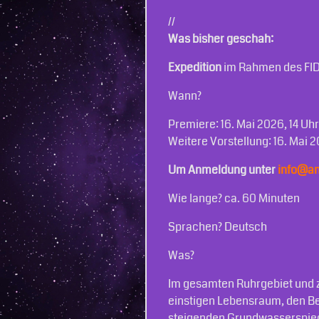
//
Was bisher geschah:
Expedition
im Rahmen des FID
Wann?
Premiere: 16. Mai 2026, 14 Uhr
Weitere Vorstellung: 16. Mai 2
Um Anmeldung unter
info@a
Wie lange? ca. 60 Minuten
Sprachen? Deutsch
Was?
Im gesamten Ruhrgebiet und z
einstigen Lebensraum, den B
steigenden Grundwas­serspiege