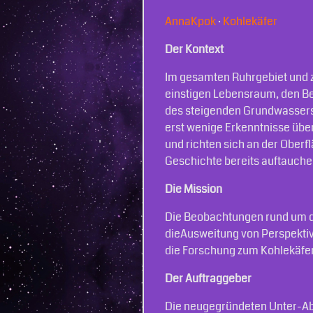
AnnaKpok
·
Kohlekäfer
Der Kontext
Im gesamten Ruhrgebiet und z
einstigen Lebensraum, den Be
des steigenden Grundwas­sersp
erst wenige Erkenntnisse über 
und richten sich an der Oberf
Geschichte bereits auftauche
Die Mission
Die Beobachtungen rund um d
dieAusweitung von Perspekti
die Forschung zum Kohlekäfer
Der Auftraggeber
Die neugegründeten Unter-Ab