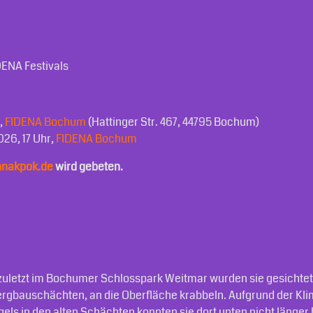
ENA Festivals
,
FIDENA Bochum
(Hattinger Str. 467, 44795 Bochum)
026, 17 Uhr,
FIDENA Bochum
nnakpok.de
wird gebeten.
uletzt im Bochumer Schlosspark Weitmar wurden sie gesichtet:
erg­bauschächten, an die Oberfläche krabbeln. Aufgrund der K
ls in den alten Schächten konnten sie dort unten nicht länger bl