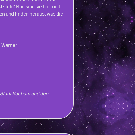
 steht: Nun sind sie hier und
men und finden heraus, was die
as Werner
ie Stadt Bochum und den