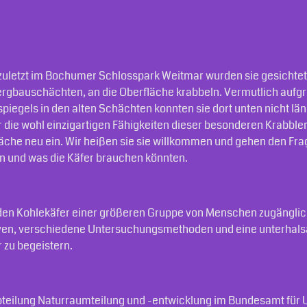
uletzt im Bochumer Schlosspark Weitmar wurden sie gesichtet:
rg­bauschächten, an die Oberfläche krabbeln. Vermutlich auf
iegels in den alten Schächten konnten sie dort unten nicht läng
die wohl einzigartigen Fähigkeiten dieser besonderen Krabbler. 
läche neu ein. Wir heißen sie sie willkom­men und gehen den Fra
n und was die Käfer brauchen könnten.
en Kohlekäfer einer größeren Gruppe von Menschen zugänglic
ven, verschiedene Untersuchungsmethoden und eine unterhal
 zu begeistern.
teilung Naturraumteilung und -entwicklung im Bundesamt für 