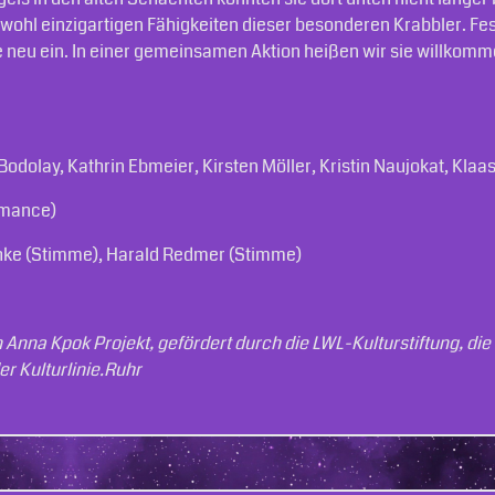
wohl einzigartigen Fähigkeiten dieser besonderen Krabbler. Fest
e neu ein. In einer gemeinsamen Aktion heißen wir sie willkom­
Bodolay, Kathrin Ebmeier, Kirsten Möller, Kristin Naujokat, Kla
rmance)
schke (Stimme), Harald Redmer (Stimme)
in Anna Kpok Projekt, gefördert durch die LWL-Kulturstiftung, d
r Kulturlinie.Ruhr