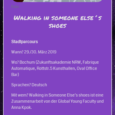
Foto:
Walking in someone else´s
shoes
Stadtparcours
Wann? 29./30. März 2019
Wo? Bochum (Zukunftsakademie NRW, Fabrique
Automatique, Rottstr.5 Kunsthallen, Oval Office
Bar)
Sprachen? Deutsch
Mit wem? Walking in Someone Else’s shoes ist eine
Zusammenarbeit von der Global Young Faculty und
Anna Kpok.