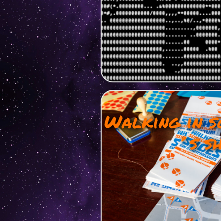
Walking in s
´s s