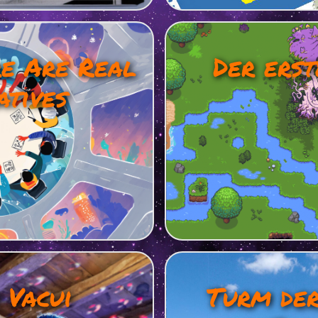
e Are Real
Der ers
atives
 Vacui
Turm der