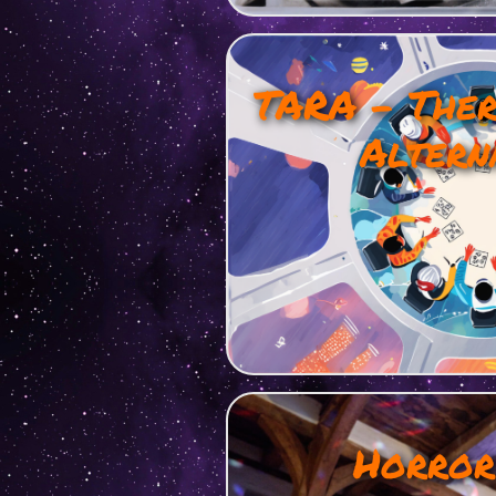
TARA – Ther
Altern
Horror