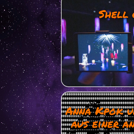
Shell
Anna Kpok un
aus einer a