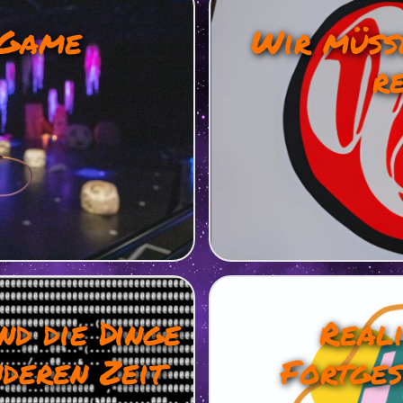
 Game
Wir müss
r
d die Dinge
Reali
nderen Zeit
Fortges