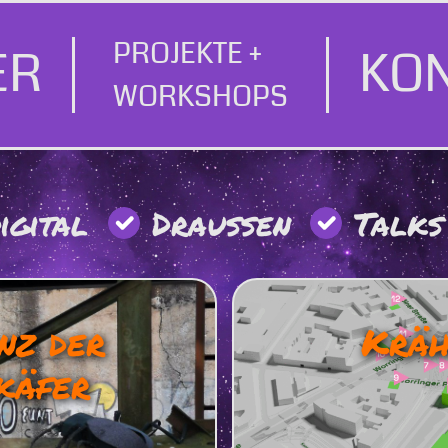
PROJEKTE +
ER
KO
WORKSHOPS
igital
Draußen
Talks
nz der
Kräh
käfer