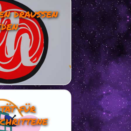
en draußen
eden
tät für
chrittene