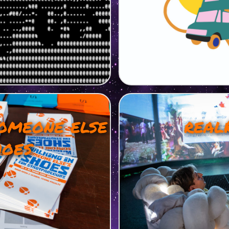
omeone else
real
hoes