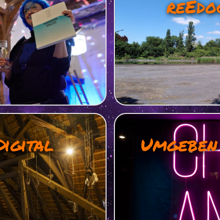
reEdo
Digital
Umgeben 