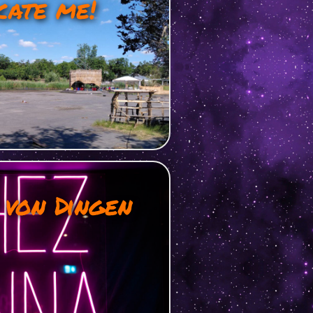
cate me!
von Dingen