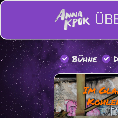
ÜB
Hauptnavigation
Bühne
D
Im Gla
Kohle